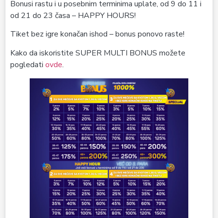
Bonusi rastu i u posebnim terminima uplate, od 9 do 11 i
od 21 do 23 časa – HAPPY HOURS!
Tiket bez igre konačan ishod – bonus ponovo raste!
Kako da iskoristite SUPER MULTI BONUS možete
pogledati
ovde
.