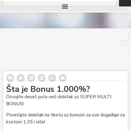
Šta je Bonus 1.000%?
Osvojite deset puta veći dobitak uz SUPER MULTI
BONUS!
Povećajte dobitak na tiketu uz bonuse za sve događaje sa
kvotom 1,35 i više!