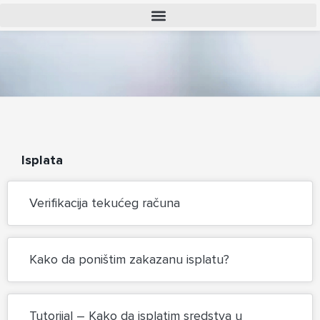
Isplata
Verifikacija tekućeg računa
Kako da poništim zakazanu isplatu?
Tutorijal – Kako da isplatim sredstva u