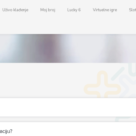
Uživo klađenje
Moj broj
Lucky 6
Virtuelne igre
Slo
aciju?