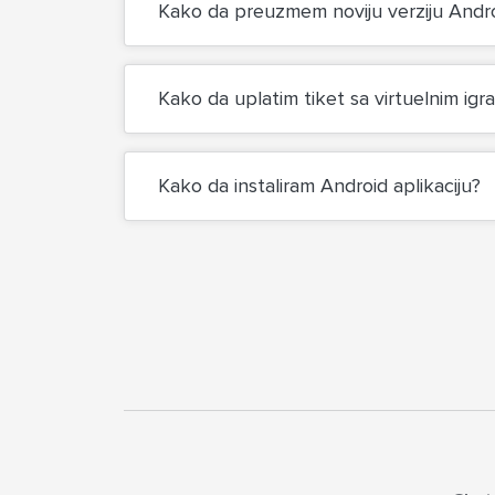
Kako da preuzmem noviju verziju Androi
Kako da uplatim tiket sa virtuelnim ig
Kako da instaliram Android aplikaciju?