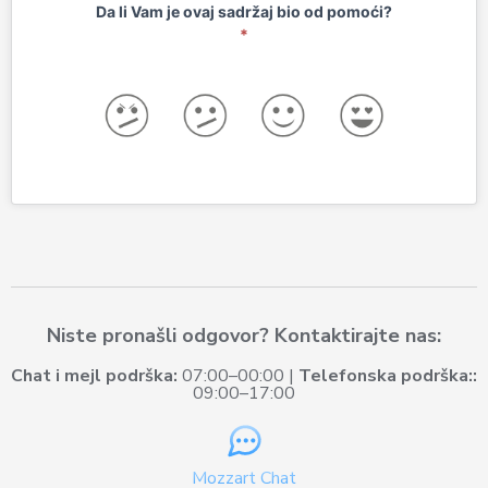
Post
Da li Vam je ovaj sadržaj bio od pomoći?
*
Anketa
Niste pronašli odgovor? Kontaktirajte nas:
Chat i mejl podrška:
07:00–00:00 |
Telefonska podrška::
09:00–17:00
Mozzart Chat