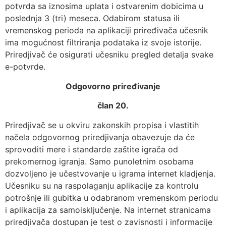
potvrda sa iznosima uplata i ostvarenim dobicima u
poslednja 3 (tri) meseca. Odabirom statusa ili
vremenskog perioda na aplikaciji priređivača učesnik
ima mogućnost filtriranja podataka iz svoje istorije.
Priredjivač će osigurati učesniku pregled detalja svake
e-potvrde.
Odgovorno priređivanje
član 20.
Priredjivač se u okviru zakonskih propisa i vlastitih
načela odgovornog priredjivanja obavezuje da će
sprovoditi mere i standarde zaštite igrača od
prekomernog igranja. Samo punoletnim osobama
dozvoljeno je učestvovanje u igrama internet kladjenja.
Učesniku su na raspolaganju aplikacije za kontrolu
potrošnje ili gubitka u odabranom vremenskom periodu
i aplikacija za samoisključenje. Na internet stranicama
priredjivača dostupan je test o zavisnosti i informacije