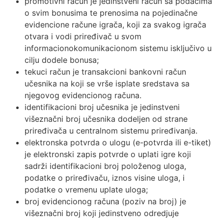
promotivni račun je jedinstveni račun sa podacima
o svim bonusima te prenosima na pojedinačne
evidencione račune igrača, koji za svakog igrača
otvara i vodi priređivač u svom
informacionokomunikacionom sistemu isključivo u
cilju dodele bonusa;
tekuci račun je transakcioni bankovni račun
učesnika na koji se vrše isplate sredstava sa
njegovog evidencionog računa.
identifikacioni broj učesnika je jedinstveni
višeznačni broj učesnika dodeljen od strane
priređivača u centralnom sistemu priređivanja.
elektronska potvrda o ulogu (e-potvrda ili e-tiket)
je elektronski zapis potvrde o uplati igre koji
sadrži identifikacioni broj položenog uloga,
podatke o priređivaču, iznos visine uloga, i
podatke o vremenu uplate uloga;
broj evidencionog računa (poziv na broj) je
višeznačni broj koji jedinstveno odredjuje