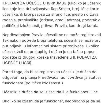
II.PODACI ZA UČEŠĆE U IGRI: JMBG (ukoliko je učesnik
lice koje ima državljanstvo Rep.Srbije), broj lične karte
učesnika, ili broj pasoša za strano lice, mesto i država
rođenja, prebivalište (država, grad i adresa), podatak o
političkoj izloženosti, prihvat Pravila, kao drugi korak.
Neprihvatanjem Pravila učesnik se ne može registrovati.
Tek nakon potvrde broja telefona, učesnik se može prvi
put prijaviti u informacioni sistem priredjivača. Ukoliko
učesnik želi da pristupi igri dužan je da tačno popuni
podatke iz drugog koraka (navedene u II. PODACI ZA
UČEŠĆE U IGRI).
Pored toga, da bi se registrovao učesnik je dužan da
odgovori na pitanja Priređivača radi utvrđivanja statusa
funkcionera (političke izloženosti).
Učesnik je dužan da se izjasni da li je funkcioner ili ne.
Ukoliko se izjasni da je funkcioner, neophodno je da se