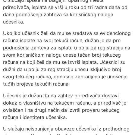
U slučaju isplate na blagajni uplatnog mesta
priređivača, isplata se vrši u roku od tri radna dana od
dana podnošenja zahteva sa korisničkog naloga
učesnika.
Ukoliko učesnik želi da mu se sredstva sa evidencionog
računa isplate na svoj tekući račun, dužan je da pre
podnošenja zahteva za isplatu u polju za registraciju na
svom korisničkom nalogu unese tačan broj tekućeg
računa na koji želi da mu se izvrši isplata. Učesnici su
dužni da u polju za registraciju unesu isključivo broj
svog tekućeg računa, odnosno zabranjeno je unošenje
tuđih brojeva tekućih računa.
Učesnik je dužan da na zahtev priređivača dostavi
dokaz o vlasništvu na tekućem računu, a priređivač je
ovlašćen i na drugi način da izvrši proveru tekućeg
računa i identiteta učesnika.
U slučaju neispunjenja obaveze učesnika iz prethodnog