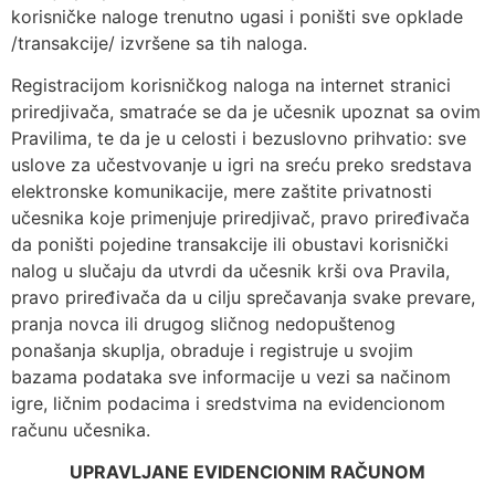
korisničke naloge trenutno ugasi i poništi sve opklade
/transakcije/ izvršene sa tih naloga.
Registracijom korisničkog naloga na internet stranici
priredjivača, smatraće se da je učesnik upoznat sa ovim
Pravilima, te da je u celosti i bezuslovno prihvatio: sve
uslove za učestvovanje u igri na sreću preko sredstava
elektronske komunikacije, mere zaštite privatnosti
učesnika koje primenjuje priredjivač, pravo priređivača
da poništi pojedine transakcije ili obustavi korisnički
nalog u slučaju da utvrdi da učesnik krši ova Pravila,
pravo priređivača da u cilju sprečavanja svake prevare,
pranja novca ili drugog sličnog nedopuštenog
ponašanja skuplja, obraduje i registruje u svojim
bazama podataka sve informacije u vezi sa načinom
igre, ličnim podacima i sredstvima na evidencionom
računu učesnika.
UPRAVLJANE EVIDENCIONIM RAČUNOM