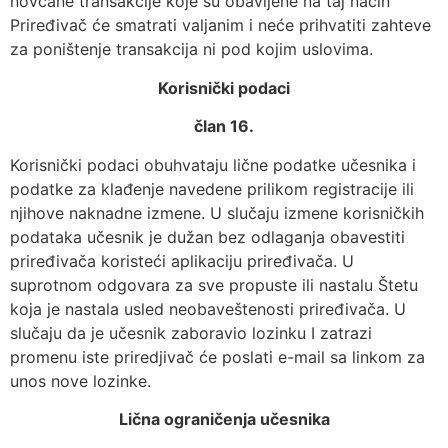
novčane transakcije koje su obavljene na taj način
Priređivač će smatrati valjanim i neće prihvatiti zahteve
za poništenje transakcija ni pod kojim uslovima.
Korisnički podaci
član 16.
Korisnički podaci obuhvataju lične podatke učesnika i
podatke za klađenje navedene prilikom registracije ili
njihove naknadne izmene. U slučaju izmene korisničkih
podataka učesnik je dužan bez odlaganja obavestiti
priređivača koristeći aplikaciju priređivača. U
suprotnom odgovara za sve propuste ili nastalu Štetu
koja je nastala usled neobaveštenosti priređivača. U
slučaju da je učesnik zaboravio lozinku I zatrazi
promenu iste priredjivač će poslati e-mail sa linkom za
unos nove lozinke.
Lična ograničenja učesnika