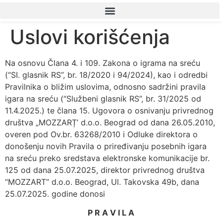
Uslovi korišćenja
Na osnovu Člana 4. i 109. Zakona o igrama na sreću
(“SI. glasnik RS”, br. 18/2020 i 94/2024), kao i odredbi
Pravilnika o bližim uslovima, odnosno sadržini pravila
igara na sreću (“Službeni glasnik RS”, br. 31/2025 od
11.4.2025.) te člana 15. Ugovora o osnivanju privrednog
društva „MOZZARȚ’ d.o.o. Beograd od dana 26.05.2010,
overen pod Ov.br. 63268/2010 i Odluke direktora o
donošenju novih Pravila o priređivanju posebnih igara
na sreću preko sredstava elektronske komunikacije br.
125 od dana 25.07.2025, direktor privrednog društva
“MOZZART” d.o.o. Beograd, Ul. Takovska 49b, dana
25.07.2025. godine donosi
P R A V I L A