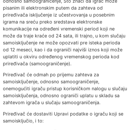
odnosno samoograničenje, Što znači da igrač može
pisanim ili elektronskim putem da zahteva od
priređivača isključenje iz učestvovanja u posebnim
igrama na sreću preko sredstava elektronske
komunikacije na određeni vremenski period koji ne
može da traje kraće od 24 sata, ili trajno, u kom slučaju
samoisključenje ne može opozvati pre isteka perioda
od 12 meseci, kao i da ograniči najviši iznos koji može
uplatiti u okviru određenog vremenskog perioda kod
priređivača (samoograničenje).
Priređivač će odmah po prijemu zahteva za
samoisključenje, odnosno samoograničenje,
onemogućiti igraču pristup korisničkom nalogu u slučaju
samoisključenja, odnosno ograniči uplatu u skladu sa
zahtevom igrača u slučaju samoograničenja.
Priređivač će dostaviti Upravi podatke o igraču koji se
samoisključio, i to: