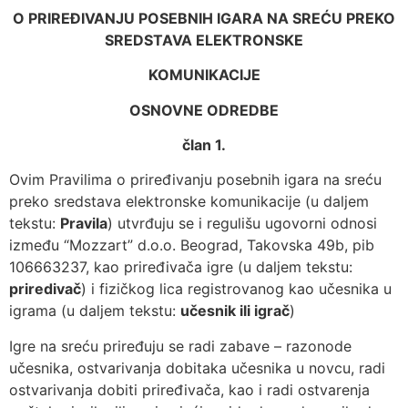
O PRIREĐIVANJU POSEBNIH IGARA NA SREĆU PREKO
SREDSTAVA ELEKTRONSKE
KOMUNIKACIJE
OSNOVNE ODREDBE
član 1.
Ovim Pravilima o priređivanju posebnih igara na sreću
preko sredstava elektronske komunikacije (u daljem
tekstu:
Pravila
) utvrđuju se i regulišu ugovorni odnosi
između “Mozzart” d.o.o. Beograd, Takovska 49b, pib
106663237, kao priređivača igre (u daljem tekstu:
priredivač
) i fizičkog lica registrovanog kao učesnika u
igrama (u daljem tekstu:
učesnik ili igrač
)
Igre na sreću priređuju se radi zabave – razonode
učesnika, ostvarivanja dobitaka učesnika u novcu, radi
ostvarivanja dobiti priređivača, kao i radi ostvarenja