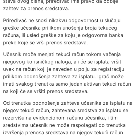
stava ovog člana, priređivač ima pravo da odbije
zahtev za prenos sredstava.
Priređivač ne snosi nikakvu odgovornost u slučaju
greške učesnika prilikom unošenja broja tekućeg
računa, ili usled greške za koju je odgovorna banka
preko koje se vrši prenos sredstava.
Učesnik može menjati tekući račun tokom važenja
njegovog korisničkog naloga, ali će se isplata vršiti
uvek na račun koji je naveden u polju za registraciju
prilikom podnošenja zahteva za isplatu. Igrač može
imati svakog trenutka samo jedan aktivan tekući račun
na koji će se vršiti prenos sredstava.
Od trenutka podnošenja zahteva učesnika za isplatu na
njegov tekući račun, zahtevana sredstva za isplatu se
rezervišu na evidencionom računu učesnika, i tim
sredstvima učesnik ne može raspolagati do trenutka
izvršenja prenosa sredstava na njegov tekući račun.