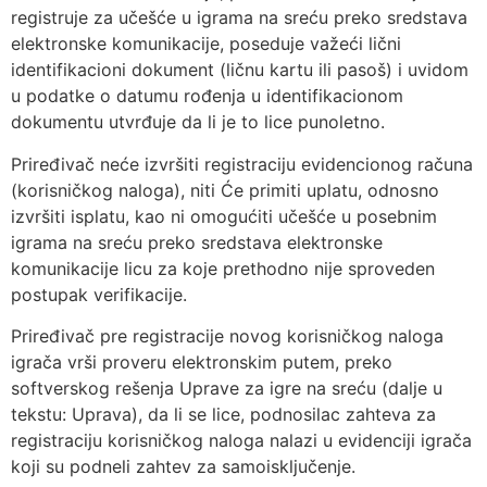
registruje za učešće u igrama na sreću preko sredstava
elektronske komunikacije, poseduje važeći lični
identifikacioni dokument (ličnu kartu ili pasoš) i uvidom
u podatke o datumu rođenja u identifikacionom
dokumentu utvrđuje da li je to lice punoletno.
Priređivač neće izvršiti registraciju evidencionog računa
(korisničkog naloga), niti Će primiti uplatu, odnosno
izvršiti isplatu, kao ni omogućiti učešće u posebnim
igrama na sreću preko sredstava elektronske
komunikacije licu za koje prethodno nije sproveden
postupak verifikacije.
Priređivač pre registracije novog korisničkog naloga
igrača vrši proveru elektronskim putem, preko
softverskog rešenja Uprave za igre na sreću (dalje u
tekstu: Uprava), da li se lice, podnosilac zahteva za
registraciju korisničkog naloga nalazi u evidenciji igrača
koji su podneli zahtev za samoisključenje.