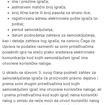
ime i prezime igrača;
jedinstveni matični broj igrača;
broj lične karte ili broj pasoša za strano lice;
registrovanu adresu elektronske pošte igrača (e-
pošta);
period samoisključenja;
datum podnošenja zahteva za samoisključenje,
kao i detalje zahteva tog igrača, na osnovu Čega će
Uprava te podatke razmeniti sa svim priređivačima
posebnih igra na sreću preko sredstava elektronske
komunikacije kod kojih samoisključeni igrač ima
otvorene korisničke naloge.
U skladu sa stavom 3. ovog člana podneti zahtev za
samoisključenje igrača će proizvoditi pravno dejstvo i
prema svim drugim priređivačima kod kojih
samoisključeni igrač ima otvorene korisničke naloge, ali
i prema priređivačima kod kojih igrač nema korisnički
nalog u smislu da neće moći da otvori korisnički nalog