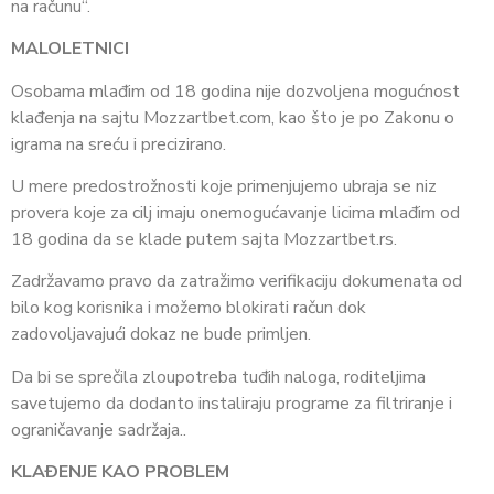
na računu“.
MALOLETNICI
Osobama mlađim od 18 godina nije dozvoljena mogućnost
klađenja na sajtu Mozzartbet.com, kao što je po Zakonu o
igrama na sreću i precizirano.
U mere predostrožnosti koje primenjujemo ubraja se niz
provera koje za cilj imaju onemogućavanje licima mlađim od
18 godina da se klade putem sajta Mozzartbet.rs.
Zadržavamo pravo da zatražimo verifikaciju dokumenata od
bilo kog korisnika i možemo blokirati račun dok
zadovoljavajući dokaz ne bude primljen.
Da bi se sprečila zloupotreba tuđih naloga, roditeljima
savetujemo da dodanto instaliraju programe za filtriranje i
ograničavanje sadržaja..
KLAÐENJE KAO PROBLEM