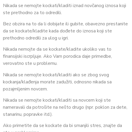
Nikada se nemojte kockati/kladiti iznad novčanog iznosa koji
ste prethodno za to odredili.
Bez obzira na to da li dobijate ili gubite, obavezno prestanite
da se kockate/kladite kada dođete do iznosa koji ste
prethodno odredili za ulog u igri.
Nikada nemojte da se kockate/kladite ukoliko vas to
finansijski iscrpljuje. Ako Vam porodica daje primedbe,
verovatno ste u problemu.
Nikada se nemojte kockati/kladiti ako se zbog svog
kockanja/klađenja morate zadužiti, odnosno nikada sa
pozajmljenim novcem.
Nikada se nemojte kockati/kladiti sa novcem koji ste
nameravali da potrošite na nešto drugo (npr. poklon za dete,
stanarinu, popravke itd.).
Ako primetite da se kockate da bi smanjili stres, znajte da