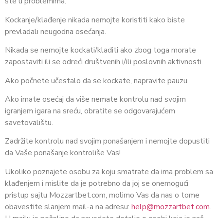
ste u problemima.
Kockanje/klađenje nikada nemojte koristiti kako biste
prevladali neugodna osećanja.
Nikada se nemojte kockati/kladiti ako zbog toga morate
zapostaviti ili se odreći društvenih i/ili poslovnih aktivnosti.
Ako počnete učestalo da se kockate, napravite pauzu.
Ako imate osećaj da više nemate kontrolu nad svojim
igranjem igara na sreću, obratite se odgovarajućem
savetovalištu.
Zadržite kontrolu nad svojim ponašanjem i nemojte dopustiti
da Vaše ponašanje kontroliše Vas!
Ukoliko poznajete osobu za koju smatrate da ima problem sa
klađenjem i mislite da je potrebno da joj se onemogući
pristup sajtu Mozzartbet.com, molimo Vas da nas o tome
obavestite slanjem mail-a na adresu:
help@mozzartbet.com
.