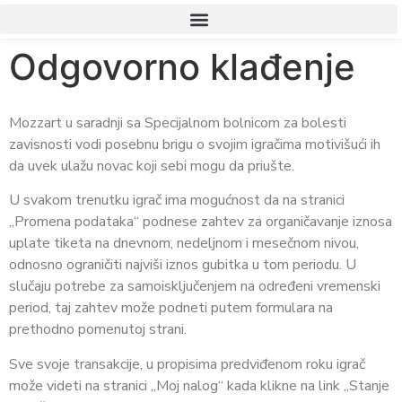
Odgovorno klađenje
Mozzart u saradnji sa Specijalnom bolnicom za bolesti
zavisnosti vodi posebnu brigu o svojim igračima motivišući ih
da uvek ulažu novac koji sebi mogu da priušte.
U svakom trenutku igrač ima mogućnost da na stranici
„Promena podataka“ podnese zahtev za organičavanje iznosa
uplate tiketa na dnevnom, nedeljnom i mesečnom nivou,
odnosno ograničiti najviši iznos gubitka u tom periodu. U
slučaju potrebe za samoisključenjem na određeni vremenski
period, taj zahtev može podneti putem formulara na
prethodno pomenutoj strani.
Sve svoje transakcije, u propisima predviđenom roku igrač
može videti na stranici „Moj nalog“ kada klikne na link „Stanje