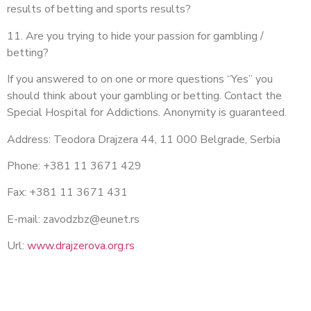
results of betting and sports results?
11. Are you trying to hide your passion for gambling /
betting?
If you answered to on one or more questions “Yes” you
should think about your gambling or betting. Contact the
Special Hospital for Addictions. Anonymity is guaranteed.
Address: Teodora Drajzera 44, 11 000 Belgrade, Serbia
Phone: +381 11 3671 429
Fax: +381 11 3671 431
E-mail:
zavodzbz@eunet.rs
Url:
www.drajzerova.org.rs