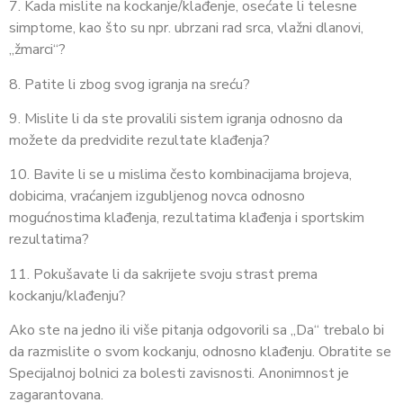
7. Kada mislite na kockanje/klađenje, osećate li telesne
simptome, kao što su npr. ubrzani rad srca, vlažni dlanovi,
„žmarci“?
8. Patite li zbog svog igranja na sreću?
9. Mislite li da ste provalili sistem igranja odnosno da
možete da predvidite rezultate klađenja?
10. Bavite li se u mislima često kombinacijama brojeva,
dobicima, vraćanjem izgubljenog novca odnosno
mogućnostima klađenja, rezultatima klađenja i sportskim
rezultatima?
11. Pokušavate li da sakrijete svoju strast prema
kockanju/klađenju?
Ako ste na jedno ili više pitanja odgovorili sa „Da“ trebalo bi
da razmislite o svom kockanju, odnosno klađenju. Obratite se
Specijalnoj bolnici za bolesti zavisnosti. Anonimnost je
zagarantovana.