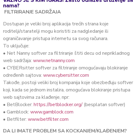
VAŽNO JE S KIM IGRAŠ! Zašto odlažeš druženje sa
nama?
FILTRIRANJE SADRŽAJA
Dostupan je veliki broj aplikacija trećih strana koje
roditelji/staratelji mogu koristiti za nadgledanje ili
ograničavanje pristupa internetu sa svog računara.
To uključuje:
• Net Nanny softver za filtriranje štiti decu od neprikladnog
web sadržaja:
www.netnanny.com
• CYBERsitter softver za filtriranje omogućavaju blokiranje
određenih sajtova:
www.cybersitter.com
Takođe, postoji veliki broj kompanija koje obezbeđuju softver
koji, kada se jednom instalira, omogućava blokiranje pristupa
web sajtovima za klađenje, npr:
• BetBlocker:
https://betblocker.org/
(besplatan softver)
• Gamblock:
www.gamblock.com
• Betfilter:
www.betfilter.com
DA LI IMATE PROBLEM SA KOCKANJEM/KLAĐENJEM?