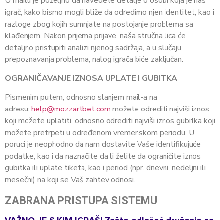
U mailu je poželjno da navedete detalje o osobi koja je naš
igrač, kako bismo mogli bliže da odredimo njen identitet, kao i
razloge zbog kojih sumnjate na postojanje problema sa
klađenjem. Nakon prijema prijave, naša stručna lica će
detaljno pristupiti analizi njenog sadržaja, a u slučaju
prepoznavanja problema, nalog igrača biće zaključan.
OGRANIČAVANJE IZNOSA UPLATE I GUBITKA
Pismenim putem, odnosno slanjem mail-a na
adresu:
help@mozzartbet.com
možete odrediti najviši iznos
koji možete uplatiti, odnosno odrediti najviši iznos gubitka koji
možete pretrpeti u određenom vremenskom periodu. U
poruci je neophodno da nam dostavite Vaše identifikujuće
podatke, kao i da naznačite da li želite da ograničite iznos
gubitka ili uplate tiketa, kao i period (npr. dnevni, nedeljni ili
mesečni) na koji se Vaš zahtev odnosi.
ZABRANA PRISTUPA SISTEMU