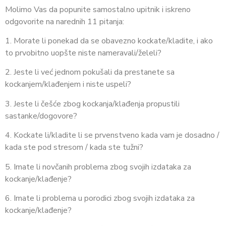
Molimo Vas da popunite samostalno upitnik i iskreno
odgovorite na narednih 11 pitanja:
1. Morate li ponekad da se obavezno kockate/kladite, i ako
to prvobitno uopšte niste nameravali/želeli?
2. Jeste li već jednom pokušali da prestanete sa
kockanjem/klađenjem i niste uspeli?
3. Jeste li češće zbog kockanja/klađenja propustili
sastanke/dogovore?
4. Kockate li/kladite li se prvenstveno kada vam je dosadno /
kada ste pod stresom / kada ste tužni?
5. Imate li novčanih problema zbog svojih izdataka za
kockanje/klađenje?
6. Imate li problema u porodici zbog svojih izdataka za
kockanje/klađenje?