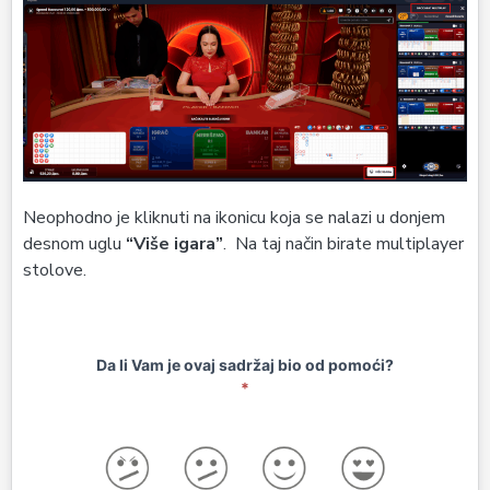
Neophodno je kliknuti na ikonicu koja se nalazi u donjem
desnom uglu
“Više igara”
. Na taj način birate multiplayer
stolove.
Post
Da li Vam je ovaj sadržaj bio od pomoći?
*
Anketa