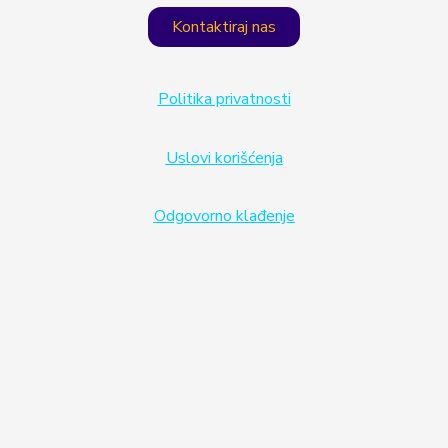
Kontaktiraj nas
Politika privatnosti
Uslovi korišćenja
Odgovorno klađenje