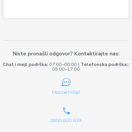
Niste pronašli odgovor? Kontaktirajte nas:
Chat i mejl podrška:
07:00–00:00 |
Telefonska podrška::
09:00–17:00
Mozzart Chat
0800 800 899