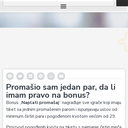
Promašio sam jedan par, da li
imam pravo na bonus?
Bonus „
Naplati promašaj
” nagrađuje sve igrače koji imaju
tiket sa jednim promašenim parom i ispunjavaju uslov od
minimum četiri para i pogođenom kvotom većom od 29.
Proizvod pogođenih kvota na tiketu s najmanje četiri meča