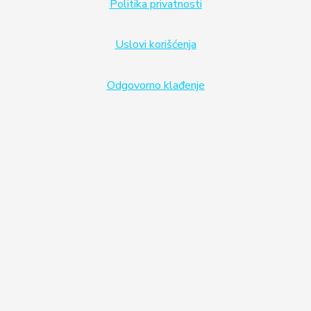
Politika privatnosti
Uslovi korišćenja
Odgovorno klađenje