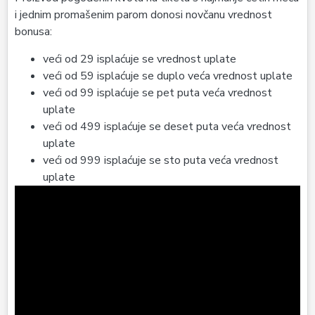
i jednim promašenim parom donosi novčanu vrednost
bonusa:
veći od 29 isplaćuje se vrednost uplate
veći od 59 isplaćuje se duplo veća vrednost uplate
veći od 99 isplaćuje se pet puta veća vrednost
uplate
veći od 499 isplaćuje se deset puta veća vrednost
uplate
veći od 999 isplaćuje se sto puta veća vrednost
uplate