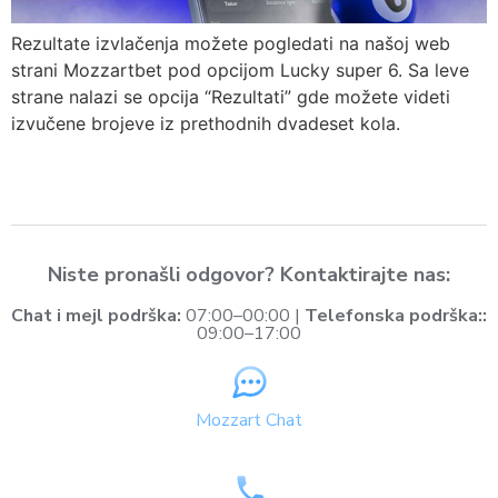
Rezultate izvlačenja možete pogledati na našoj web
strani Mozzartbet pod opcijom Lucky super 6. Sa leve
strane nalazi se opcija “Rezultati” gde možete videti
izvučene brojeve iz prethodnih dvadeset kola.
Niste pronašli odgovor? Kontaktirajte nas:
Chat i mejl podrška:
07:00–00:00 |
Telefonska podrška::
09:00–17:00
Mozzart Chat