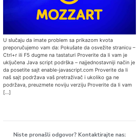
U slučaju da imate problem sa prikazom kvota
preporučujemo vam da: Pokušate da osvežite stranicu –
Ctrl+r ili F5 dugme na tastaturi Proverite da li vam je
uključena Java script podrška – najjednostavniji način je
da posetite sajt enable-javascript.com Proverite da li
naš sajt podržava vaš pretraživač i ukoliko ga ne
podržava, preuzmete noviju verziju Proverite da li vam
[…]
Niste pronašli odgovor? Kontaktirajte nas: