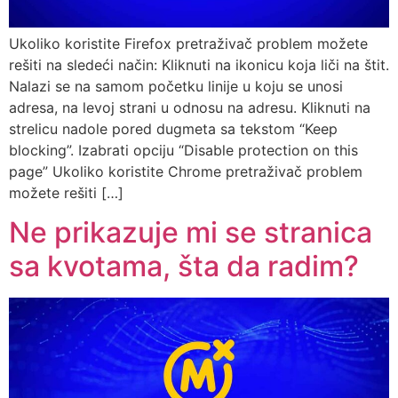
Ukoliko koristite Firefox pretraživač problem možete
rešiti na sledeći način: Kliknuti na ikonicu koja liči na štit.
Nalazi se na samom početku linije u koju se unosi
adresa, na levoj strani u odnosu na adresu. Kliknuti na
strelicu nadole pored dugmeta sa tekstom “Keep
blocking”. Izabrati opciju “Disable protection on this
page” Ukoliko koristite Chrome pretraživač problem
možete rešiti […]
Ne prikazuje mi se stranica
sa kvotama, šta da radim?