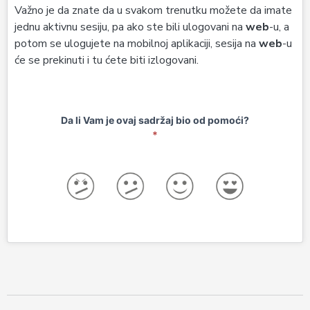
Važno je da znate da u svakom trenutku možete da imate
jednu aktivnu sesiju, pa ako ste bili ulogovani na
web
-u, a
potom se ulogujete na mobilnoj aplikaciji, sesija na
web
-u
će se prekinuti i tu ćete biti izlogovani.
Post
Da li Vam je ovaj sadržaj bio od pomoći?
*
Anketa