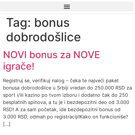
Tag:
bonus
dobrodošlice
NOVI bonus za NOVE
igrače!
Registruj se, verifikuj nalog – čeka te najveći paket
bonusa dobrodošlice u Srbiji vredan do 250.000 RSD za
sport i/ili kazino po tvom izboru i dodatno čak do 250
besplatnih spinova, a tu je i bezdepozitni deo od 3.000
RSD! A za sam početak, ide bezdepozitni bonus od
3.000 RSD, odmah po registraciji!Kako on funkcioniše?
[…]